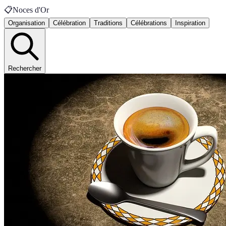
📋
Noces d'Or
Organisation
Célébration
Traditions
Célébrations
Inspiration
Rechercher