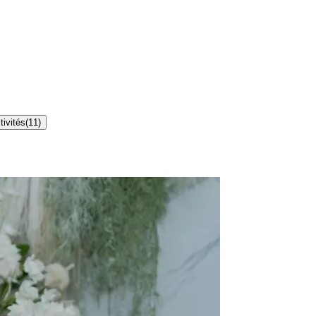
tivités
(
11
)