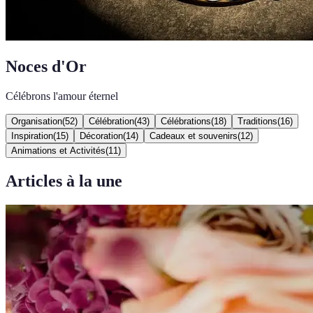
Noces d'Or
Célébrons l'amour éternel
Organisation
(
52
)
Célébration
(
43
)
Célébrations
(
18
)
Traditions
(
16
)
Inspiration
(
15
)
Décoration
(
14
)
Cadeaux et souvenirs
(
12
)
Animations et Activités
(
11
)
Articles à la une