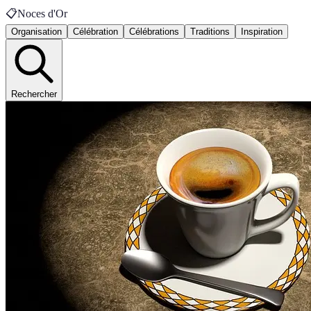
📋
Noces d'Or
Organisation
Célébration
Célébrations
Traditions
Inspiration
Rechercher