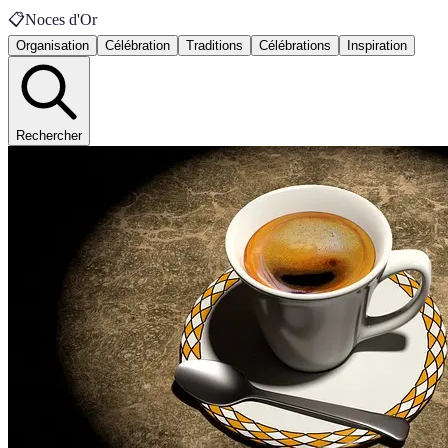
📋
Noces d'Or
Organisation
Célébration
Traditions
Célébrations
Inspiration
Rechercher