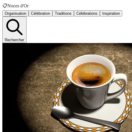
📋
Noces d'Or
Organisation
Célébration
Traditions
Célébrations
Inspiration
Rechercher