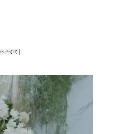
tivités
(
11
)