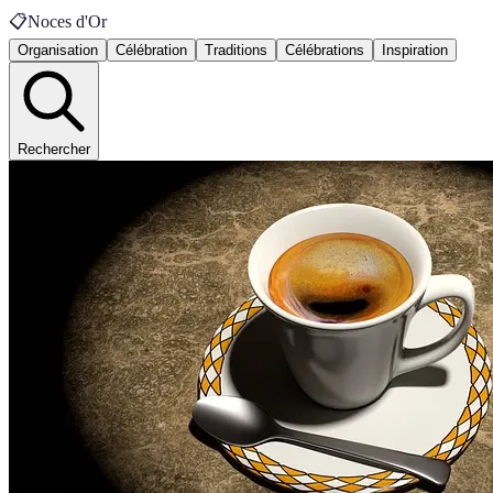
📋
Noces d'Or
Organisation
Célébration
Traditions
Célébrations
Inspiration
Rechercher