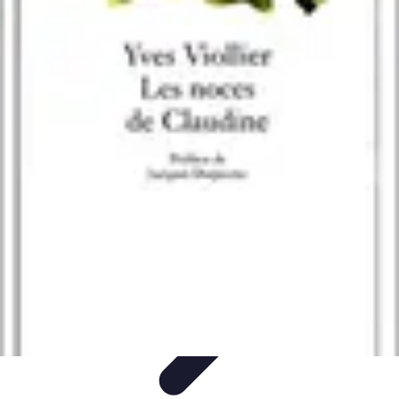
Noces d'Or
Idées et Inspirations
Discours et vœux
Cadeaux et
souvenirs
Célébration
Activités et animations
Noces d'Or