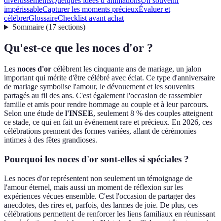
divertissements
Quelques idées d’animations
Un souvenir
impérissable
Capturer les moments précieux
Évaluer et
célébrer
Glossaire
Checklist avant achat
Sommaire
(
17
sections
)
Qu'est-ce que les noces d'or ?
Les
noces d'or
célèbrent les cinquante ans de mariage, un jalon
important qui mérite d'être célébré avec éclat. Ce type d'anniversaire
de mariage symbolise l'amour, le dévouement et les souvenirs
partagés au fil des ans. C'est également l'occasion de rassembler
famille et amis pour rendre hommage au couple et à leur parcours.
Selon une étude de
l'INSEE
, seulement 8 % des couples atteignent
ce stade, ce qui en fait un événement rare et précieux. En 2026, ces
célébrations prennent des formes variées, allant de cérémonies
intimes à des fêtes grandioses.
Pourquoi les noces d'or sont-elles si spéciales ?
Les noces d'or représentent non seulement un témoignage de
l'amour éternel, mais aussi un moment de réflexion sur les
expériences vécues ensemble. C'est l'occasion de partager des
anecdotes, des rires et, parfois, des larmes de joie. De plus, ces
célébrations permettent de renforcer les liens familiaux en réunissant