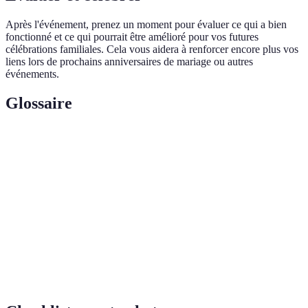
Après l'événement, prenez un moment pour évaluer ce qui a bien
fonctionné et ce qui pourrait être amélioré pour vos futures
célébrations familiales. Cela vous aidera à renforcer encore plus vos
liens lors de prochains anniversaires de mariage ou autres
événements.
Glossaire
Terme
Définition
Noces d'or
Célébration du 50ème anniversaire de mariage.
Professionnel chargé de capturer des images lors
Photographe
d'événements.
Estimation des coûts pour un événement ou un
Budget
projet.