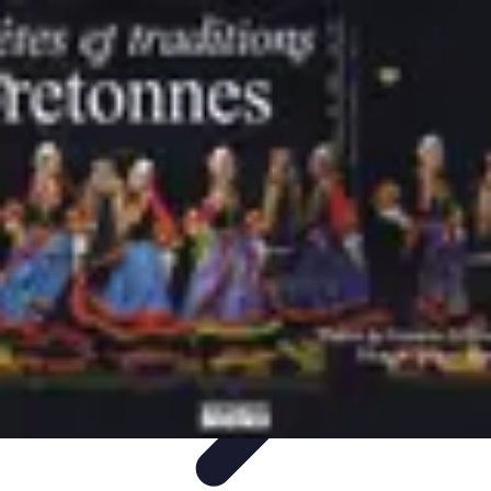
Noces d'Or
Idées et Inspirations
Discours et vœux
Cadeaux et
souvenirs
Célébration
Activités et animations
Noces d'Or