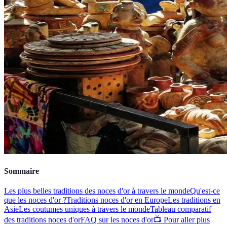
Sommaire
Les plus belles traditions des noces d'or à travers le monde
Qu'est-ce
que les noces d'or ?
Traditions noces d'or en Europe
Les traditions en
Asie
Les coutumes uniques à travers le monde
Tableau comparatif
des traditions noces d'or
FAQ sur les noces d'or
📺 Pour aller plus