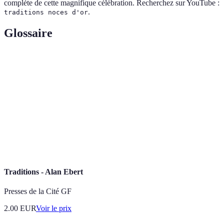
complète de cette magnifique célébration. Recherchez sur YouTube :
.
traditions noces d'or
Glossaire
Terme
Définition
Célébration des 50 ans de mariage entre deux
Noces d'or
personnes.
Cérémonie
Événement formel où des rituels sont effectués.
Famille
Groupe de personnes liées par le sang ou l'union.
Traditions - Alan Ebert
Presses de la Cité GF
2.00
EUR
Voir le prix