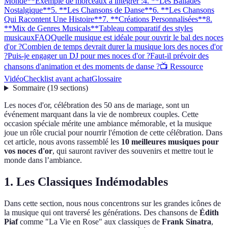
Monde**
Exemple de morceaux à intégrer :
4. **Les Ballades
Nostalgique**
5. **Les Chansons de Danse**
6. **Les Chansons
Qui Racontent Une Histoire**
7. **Créations Personnalisées**
8.
**Mix de Genres Musicals**
Tableau comparatif des styles
musicaux
FAQ
Quelle musique est idéale pour ouvrir le bal des noces
d'or ?
Combien de temps devrait durer la musique lors des noces d'or
?
Puis-je engager un DJ pour mes noces d'or ?
Faut-il prévoir des
chansons d'animation et des moments de danse ?
📺 Ressource
Vidéo
Checklist avant achat
Glossaire
Sommaire
(
19
sections
)
Les noces d'or, célébration des 50 ans de mariage, sont un
événement marquant dans la vie de nombreux couples. Cette
occasion spéciale mérite une ambiance mémorable, et la musique
joue un rôle crucial pour nourrir l'émotion de cette célébration. Dans
cet article, nous avons rassemblé les
10 meilleures musiques pour
vos noces d'or
, qui sauront raviver des souvenirs et mettre tout le
monde dans l’ambiance.
1.
Les Classiques Indémodables
Dans cette section, nous nous concentrons sur les grandes icônes de
la musique qui ont traversé les générations. Des chansons de
Édith
Piaf
comme "La Vie en Rose" aux classiques de
Frank Sinatra
,