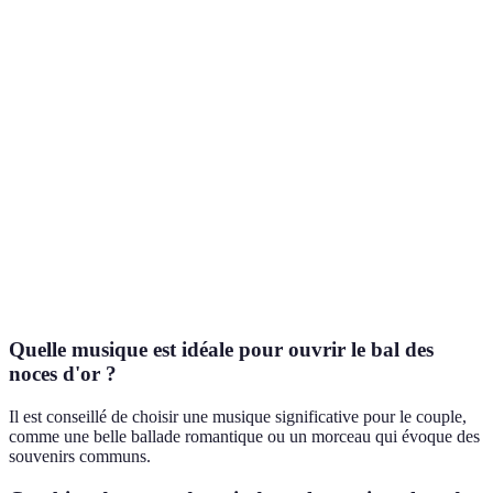
Style Musical
Exemples de Chansons
Ambiance Créée
O
Classiques
"La Vie en Rose"
Nostalgie
l
Contemporains
"Perfect"
Émotion
S
I
Traditions
"Kalinka"
Chaleureux
D
Dansants
"Dancing Queen"
Festif
Quelle musique est idéale pour ouvrir le bal des
noces d'or ?
Il est conseillé de choisir une musique significative pour le couple,
comme une belle ballade romantique ou un morceau qui évoque des
souvenirs communs.