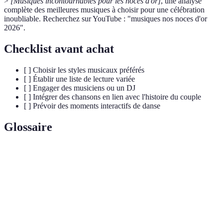
>
[Musiques incontournables pour les noces d'or]
, une analyse
complète des meilleures musiques à choisir pour une célébration
inoubliable. Recherchez sur YouTube : "musiques nos noces d'or
2026".
Checklist avant achat
[ ] Choisir les styles musicaux préférés
[ ] Établir une liste de lecture variée
[ ] Engager des musiciens ou un DJ
[ ] Intégrer des chansons en lien avec l'histoire du couple
[ ] Prévoir des moments interactifs de danse
Glossaire
Terme
Définition
Noces d'or
Célébration des 50 ans de mariage.
Mix Musical
Combinaison de divers genres musicaux.