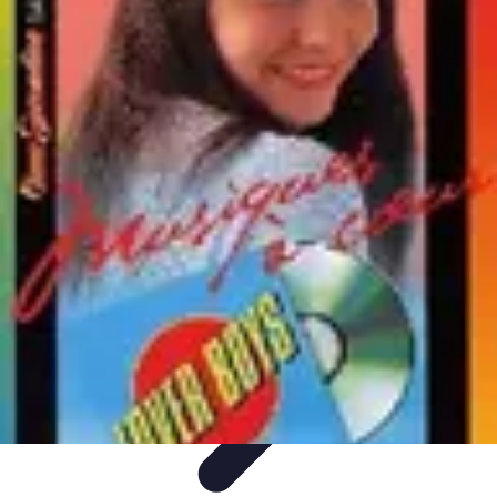
Noces d'Or
Idées et Inspirations
Discours et vœux
Cadeaux et
souvenirs
Célébration
Activités et animations
Noces d'Or