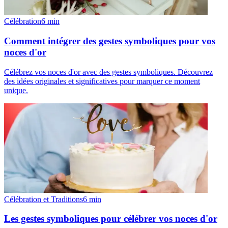
Célébration
6
min
Comment intégrer des gestes symboliques pour vos
noces d'or
Célébrez vos noces d'or avec des gestes symboliques. Découvrez
des idées originales et significatives pour marquer ce moment
unique.
Célébration et Traditions
6
min
Les gestes symboliques pour célébrer vos noces d'or