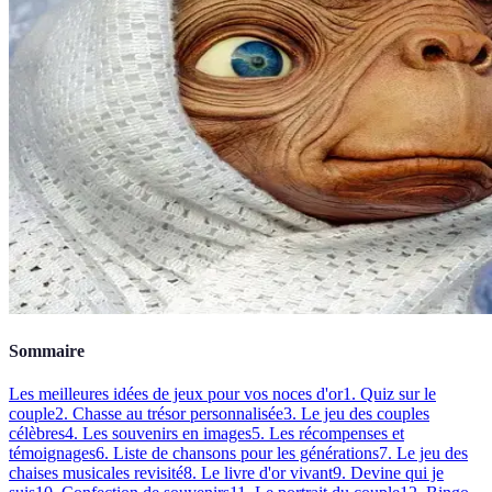
Sommaire
Les meilleures idées de jeux pour vos noces d'or
1. Quiz sur le
couple
2. Chasse au trésor personnalisée
3. Le jeu des couples
célèbres
4. Les souvenirs en images
5. Les récompenses et
témoignages
6. Liste de chansons pour les générations
7. Le jeu des
chaises musicales revisité
8. Le livre d'or vivant
9. Devine qui je