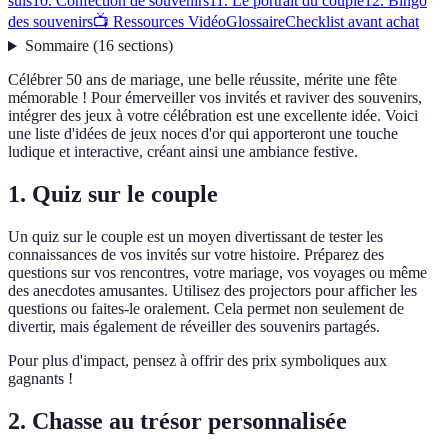
suis
10. Confection de souvenirs
11. Le portrait du couple
12. Bingo
des souvenirs
📺 Ressources Vidéo
Glossaire
Checklist avant achat
Sommaire
(
16
sections
)
Célébrer 50 ans de mariage, une belle réussite, mérite une fête
mémorable ! Pour émerveiller vos invités et raviver des souvenirs,
intégrer des jeux à votre célébration est une excellente idée. Voici
une liste d'idées de jeux noces d'or qui apporteront une touche
ludique et interactive, créant ainsi une ambiance festive.
1. Quiz sur le couple
Un quiz sur le couple est un moyen divertissant de tester les
connaissances de vos invités sur votre histoire. Préparez des
questions sur vos rencontres, votre mariage, vos voyages ou même
des anecdotes amusantes. Utilisez des projectors pour afficher les
questions ou faites-le oralement. Cela permet non seulement de
divertir, mais également de réveiller des souvenirs partagés.
Pour plus d'impact, pensez à offrir des prix symboliques aux
gagnants !
2. Chasse au trésor personnalisée