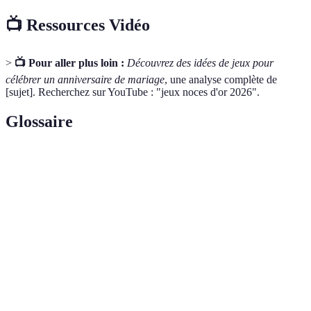
📺 Ressources Vidéo
>
📺 Pour aller plus loin :
Découvrez des idées de jeux pour
célébrer un anniversaire de mariage
, une analyse complète de
[sujet]. Recherchez sur YouTube : "jeux noces d'or 2026".
Glossaire
Terme
Définition
Noces d'or
Célébration symbolique des 50 ans de mariage
Jeux
Activités ludiques visant à créer une atmosphère
d'ambiance
festive
Récit personnel d'un événement marquant, souvent
Témoignage
partagé lors de célébrations