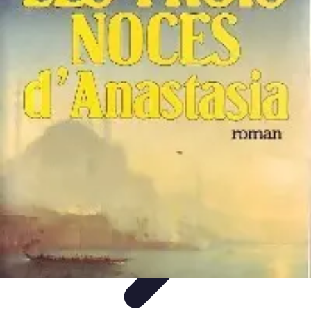
Noces d'Or
Idées et Inspirations
Discours et vœux
Cadeaux et
souvenirs
Célébration
Activités et animations
Noces d'Or