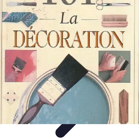
Noces d'Or
Idées et Inspirations
Discours et vœux
Cadeaux et
souvenirs
Célébration
Activités et animations
Noces d'Or