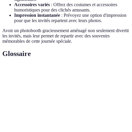
Accessoires variés
: Offrez des costumes et accessoires
humoristiques pour des clichés amusants.
Impression instantanée
: Prévoyez une option d'impression
pour que les invités repartent avec leurs photos.
Avoir un photobooth gracieusement aménagé non seulement divertit
les invités, mais leur permet de repartir avec des souvenirs
mémorables de cette journée spéciale.
Glossaire
Terme
Définition
Noces d'or
Célébration des 50 ans de mariage.
Abréviation de "Do It Yourself", désigne les
DIY
activités de création et d'artisanat réalisées par soi-
même.
Espace dédié pour prendre des photos avec
Photobooth
accessoires et décors amusants pendant un