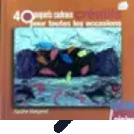
Noces d'Or
Idées et Inspirations
Discours et vœux
Cadeaux et
souvenirs
Célébration
Activités et animations
Noces d'Or