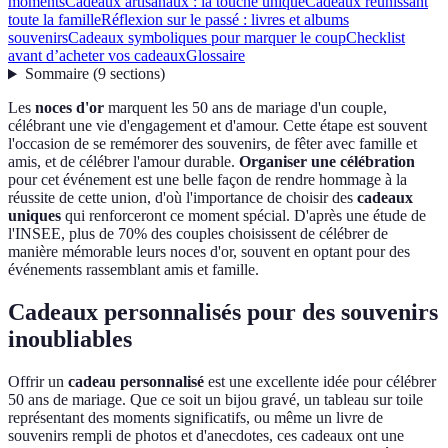
moments
Cadeaux artisanaux : la touche unique
Cadeaux réunissant
toute la famille
Réflexion sur le passé : livres et albums
souvenirs
Cadeaux symboliques pour marquer le coup
Checklist
avant d’acheter vos cadeaux
Glossaire
Sommaire
(
9
sections
)
Les
noces d'or
marquent les 50 ans de mariage d'un couple,
célébrant une vie d'engagement et d'amour. Cette étape est souvent
l'occasion de se remémorer des souvenirs, de fêter avec famille et
amis, et de célébrer l'amour durable.
Organiser une célébration
pour cet événement est une belle façon de rendre hommage à la
réussite de cette union, d'où l'importance de choisir des
cadeaux
uniques
qui renforceront ce moment spécial. D'après une étude de
l'INSEE, plus de 70% des couples choisissent de célébrer de
manière mémorable leurs noces d'or, souvent en optant pour des
événements rassemblant amis et famille.
Cadeaux personnalisés pour des souvenirs
inoubliables
Offrir un
cadeau personnalisé
est une excellente idée pour célébrer
50 ans de mariage. Que ce soit un bijou gravé, un tableau sur toile
représentant des moments significatifs, ou même un livre de
souvenirs rempli de photos et d'anecdotes, ces cadeaux ont une