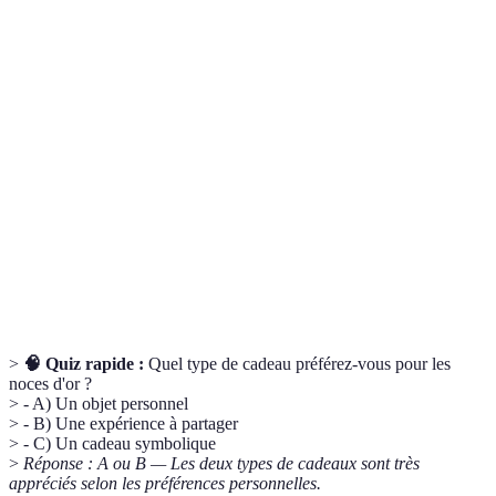
Terme
Définition
Célébration des 50 ans de mariage, symbolisant la
Noces d'or
longévité et l'amour.
Cadeaux
Objets modifiés spécifiquement pour l'individu,
personnalisés
souvent avec des gravures.
Activités offertes en tant que cadeau, créant des
Expériences
souvenirs immobilisables.
>
🧠 Quiz rapide :
Quel type de cadeau préférez-vous pour les
noces d'or ?
> - A) Un objet personnel
> - B) Une expérience à partager
> - C) Un cadeau symbolique
>
Réponse : A ou B — Les deux types de cadeaux sont très
appréciés selon les préférences personnelles.