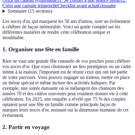
Offrir un cadeau symbolique
11. Se confier à une séance photo
12.
Créer une capsule temporelle
Checklist avant achat
Glossaire
Sommaire
(
15
sections
)
Les noces d'or, qui marquent les 50 ans d'union, sont un événement
à célébrer de façon mémorable. Voici un guide complet sur les
différentes manières de rendre cette célébration unique et
inoubliable.
1. Organiser une fête en famille
Rien ne vaut une grande fête entourée de vos proches pour célébrer
vos noces d'or. Que vous choisissiez un lieu prestigieux ou un cadre
intime à la maison, l'important est de réunir ceux qui ont fait partie
de votre parcours. Vous pouvez engager un traiteur, mettre en place
un thème spécial et même inclure des activités ludiques. Par
exemple, une soirée dansante où se mélangent des chansons des
années 70 et des vidéos souvenirs peut vraiment donner vie à cette
célébration. En 2025, une enquête a révélé que 75 % des couples
optaient pour une fête en famille comme principale façon de
marquer leurs noces d'or, insistant sur la dimension humaine de cet
événement.
2. Partir en voyage