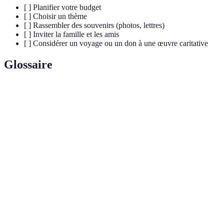
[ ] Planifier votre budget
[ ] Choisir un thème
[ ] Rassembler des souvenirs (photos, lettres)
[ ] Inviter la famille et les amis
[ ] Considérer un voyage ou un don à une œuvre caritative
Glossaire
Terme
Définition
Célébration des 50 ans de mariage, symbole de
Noces d'or
longévité et d'engagement entre deux partenaires.
Livre contenant des photographies organisées
Album
chronologiquement, souvent pour conserver des
photo
souvenirs.
Capsule
Conteneur rempli d'objets, lettres, et autres souvenirs
temporelle
à ouvrir à un moment futur.