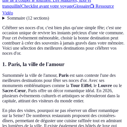
une île à couper le souffle
8. Les Maldives, luxe et
tranquillité
Checklist avant votre voyage
Glossaire
📺 Ressource
Vidéo
Sommaire
(
12
sections
)
Célébrer ses noces d'or, c'est bien plus qu'une simple fête; c'est une
occasion unique de revivre les instants précieux d'une vie commune.
Pour cet événement mémorable, choisir la bonne destination peut
contribuer à créer des souvenirs à jamais gravés dans votre mémoire.
Voici une sélection des meilleures destinations pour célébrer vos
noces d'or.
1. Paris, la ville de l'amour
Surnommée la ville de l'amour,
Paris
est sans conteste l'une des
meilleures destinations pour fêter ses noces d'or. Avec ses
monuments emblématiques comme la
Tour Eiffel
, le
Louvre
ou le
Sacre-Cœur
, Paris offre un décor romantique idéal. En 2026,
plusieurs événements culturels et artistiques se dérouleront dans la
capitale, attirant des visiteurs du monde entier.
En plus des visites, pourquoi ne pas réserver un dîner romantique
sur la Seine? De nombreux restaurants proposent des croisières-
dîners, permettant de déguster une cuisine raffinée tout en admirant
les lumières de la ville. Il existe également des hôtels de luxe qui