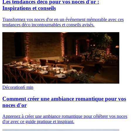
Les tendances déco pour vos noces d'or :
Inspirations et conseils
Transformez vos noces d'or en un événement mémorable avec ces
tendances déco incontournables et conseils avisés.
Décoration
6
min
Comment créer une ambiance romantique pour vos
noces d'or
Apprenez à créer une ambiance romantique pour célébrer vos noces
d'or avec ce guide pratique et inspirant.