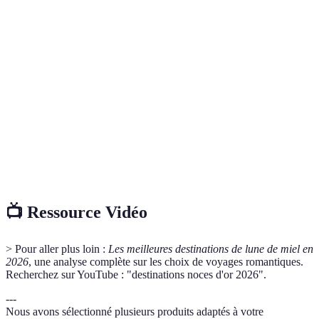
Terme
Définition
Noces
50 ans de mariage, célébration marquante de la vie
d'or
d'un couple.
Voyage en bateau qui inclut des escales dans
Croisière
différentes destinations.
Repas traditionnel japonais, composé de plusieurs plats
Kaiseki
raffinés.
📺 Ressource Vidéo
> Pour aller plus loin :
Les meilleures destinations de lune de miel en
2026
, une analyse complète sur les choix de voyages romantiques.
Recherchez sur YouTube : "destinations noces d'or 2026".
---
Nous avons sélectionné plusieurs produits adaptés à votre