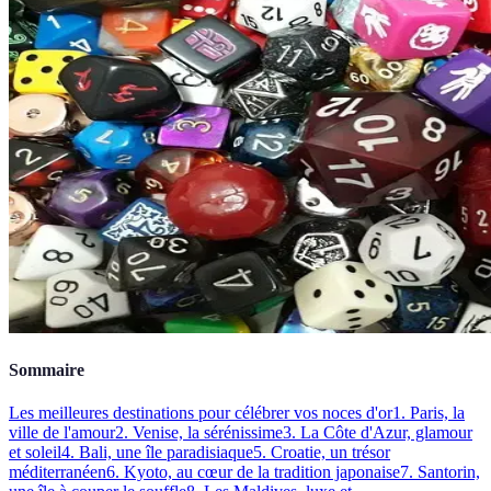
Sommaire
Les meilleures destinations pour célébrer vos noces d'or
1. Paris, la
ville de l'amour
2. Venise, la sérénissime
3. La Côte d'Azur, glamour
et soleil
4. Bali, une île paradisiaque
5. Croatie, un trésor
méditerranéen
6. Kyoto, au cœur de la tradition japonaise
7. Santorin,