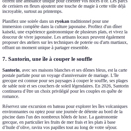
offrent une ambiance unique pour célébrer vos noces d'or. Les parcs
de cerisiers en fleurs ajoutent une touche de magie à cette ville déjà
incroyable, surtout au printemps.
Planifiez une soirée dans un
ryokan
traditionnel pour une
immersion complète dans la culture japonaise. Profitez d'un dîner
kaiseki, une expérience gastronomique de plusieurs plats, et vivez la
douceur de vivre japonaise. Les artisans locaux peuvent également
proposer des ateliers sur les techniques de poterie ou d'arts martiaux,
offrant un moment unique à partager ensemble.
7. Santorin, une île à couper le souffle
Santorin
, avec ses maisons blanches et ses dômes bleus, est la carte
postale parfaite pour un voyage d'anniversaire de mariage. L'île
grecque est connue pour ses paysages à couper le souffle, ses plages
de sable noir et ses couchers de soleil légendaires. En 2026, Santorin
continuera d’être un choix privilégié pour les couples en quête de
romance.
Réservez une excursion en bateau pour explorer les îles volcaniques
environnantes ou optez pour une journée de détente au bord de la
piscine dans l'un des nombreux hôtels de luxe. La gastronomie
grecque, en particulier les fruits de mer frais et les plats à base
d’huile d’olive, ravira vos papilles tout au long de votre séjour.