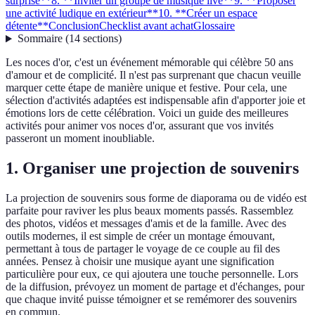
surprise**
8. **Inviter un groupe de musique live**
9. **Proposer
une activité ludique en extérieur**
10. **Créer un espace
détente**
Conclusion
Checklist avant achat
Glossaire
Sommaire
(
14
sections
)
Les noces d'or, c'est un événement mémorable qui célèbre 50 ans
d'amour et de complicité. Il n'est pas surprenant que chacun veuille
marquer cette étape de manière unique et festive. Pour cela, une
sélection d'activités adaptées est indispensable afin d'apporter joie et
émotions lors de cette célébration. Voici un guide des meilleures
activités pour animer vos noces d'or, assurant que vos invités
passeront un moment inoubliable.
1.
Organiser une projection de souvenirs
La projection de souvenirs sous forme de diaporama ou de vidéo est
parfaite pour raviver les plus beaux moments passés. Rassemblez
des photos, vidéos et messages d'amis et de la famille. Avec des
outils modernes, il est simple de créer un montage émouvant,
permettant à tous de partager le voyage de ce couple au fil des
années. Pensez à choisir une musique ayant une signification
particulière pour eux, ce qui ajoutera une touche personnelle. Lors
de la diffusion, prévoyez un moment de partage et d'échanges, pour
que chaque invité puisse témoigner et se remémorer des souvenirs
en commun.