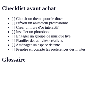
Checklist avant achat
[ ] Choisir un thème pour le dîner
[ ] Prévoir un animateur professionnel
[ ] Créer un livre d'or interactif
[ ] Installer un photobooth
[ ] Engager un groupe de musique live
[ ] Planifier des activités créatives
[ ] Aménager un espace détente
[ ] Prendre en compte les préférences des invités
Glossaire
Terme
Définition
Noces d'or
Célébration des 50 ans de mariage.
Toujours vivant
Moment marquant de l'histoire d'un couple.
Photobooth
Espace destiné à la prise de photos ludiques.