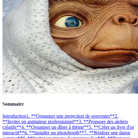
Sommaire
Introduction
1. **Organiser une projection de souvenirs**
2.
**Inviter un animateur professionnel**
3. **Proposer des ateliers
créatifs**
4. **Organiser un dîner à thème**
5. **Créer un livre d'or
interactif**
6. **Installer un photobooth**
7. **Réaliser une danse