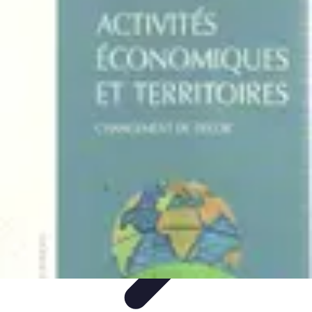
Noces d'Or
Idées et Inspirations
Discours et vœux
Cadeaux et
souvenirs
Célébration
Activités et animations
Noces d'Or