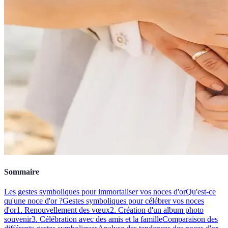
Sommaire
Les gestes symboliques pour immortaliser vos noces d'or
Qu'est-ce
qu'une noce d'or ?
Gestes symboliques pour célébrer vos noces
d'or
1. Renouvellement des vœux
2. Création d'un album photo
souvenir
3. Célébration avec des amis et la famille
Comparaison des