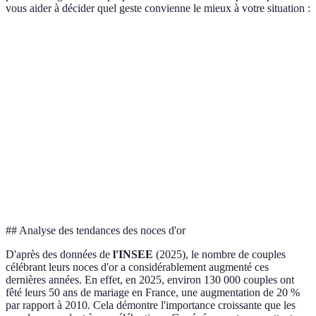
vous aider à décider quel geste convienne le mieux à votre situation :
Gestes symboliques
Nature
Importance relationnelle
Renouvellement des
Cérémonie
Élevée
vœux
Album photo
Création
Moyenne
souvenir
personnelle
Fête avec amis et
Événement
Élevée
famille
social
## Analyse des tendances des noces d'or
D'après des données de
l'INSEE
(2025), le nombre de couples
célébrant leurs noces d'or a considérablement augmenté ces
dernières années. En effet, en 2025, environ 130 000 couples ont
fêté leurs 50 ans de mariage en France, une augmentation de 20 %
par rapport à 2010. Cela démontre l'importance croissante que les