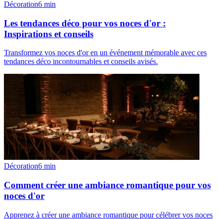
Décoration
6
min
Les tendances déco pour vos noces d'or :
Inspirations et conseils
Transformez vos noces d'or en un événement mémorable avec ces
tendances déco incontournables et conseils avisés.
Décoration
6
min
Comment créer une ambiance romantique pour vos
noces d'or
Apprenez à créer une ambiance romantique pour célébrer vos noces