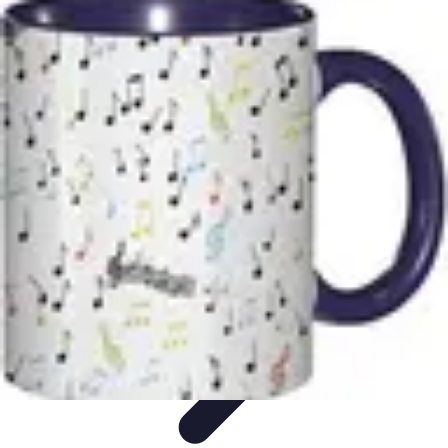
Noces d'Or
Idées et Inspirations
Discours et vœux
Cadeaux et
souvenirs
Célébration
Activités et animations
Noces d'Or