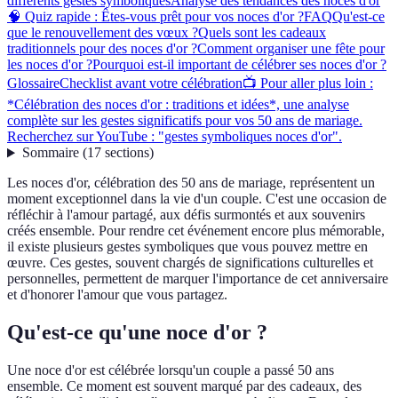
différents gestes symboliques
Analyse des tendances des noces d'or
🧠 Quiz rapide : Êtes-vous prêt pour vos noces d'or ?
FAQ
Qu'est-ce
que le renouvellement des vœux ?
Quels sont les cadeaux
traditionnels pour des noces d'or ?
Comment organiser une fête pour
les noces d'or ?
Pourquoi est-il important de célébrer ses noces d'or ?
Glossaire
Checklist avant votre célébration
📺 Pour aller plus loin :
*Célébration des noces d'or : traditions et idées*, une analyse
complète sur les gestes significatifs pour vos 50 ans de mariage.
Recherchez sur YouTube : "gestes symboliques noces d'or".
Sommaire
(
17
sections
)
Les noces d'or, célébration des 50 ans de mariage, représentent un
moment exceptionnel dans la vie d'un couple. C'est une occasion de
réfléchir à l'amour partagé, aux défis surmontés et aux souvenirs
créés ensemble. Pour rendre cet événement encore plus mémorable,
il existe plusieurs gestes symboliques que vous pouvez mettre en
œuvre. Ces gestes, souvent chargés de significations culturelles et
personnelles, permettent de marquer l'importance de cet anniversaire
et d'honorer l'amour que vous partagez.
Qu'est-ce qu'une noce d'or ?
Une noce d'or est célébrée lorsqu'un couple a passé 50 ans
ensemble. Ce moment est souvent marqué par des cadeaux, des