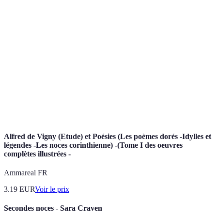
Terme
Définition
Célébration des 50 ans de mariage, symbolisant
Noces d'or
la longévité et l'amour.
Professionnel ou entreprise qui fournit les repas
Traiteur
pour des événements.
Photographe
Expert en captation d’images pour immortaliser
de mariage
les cérémonies.
Alfred de Vigny (Etude) et Poésies (Les poèmes dorés -Idylles et
légendes -Les noces corinthienne) -(Tome I des oeuvres
complètes illustrées -
Ammareal FR
3.19
EUR
Voir le prix
Secondes noces - Sara Craven