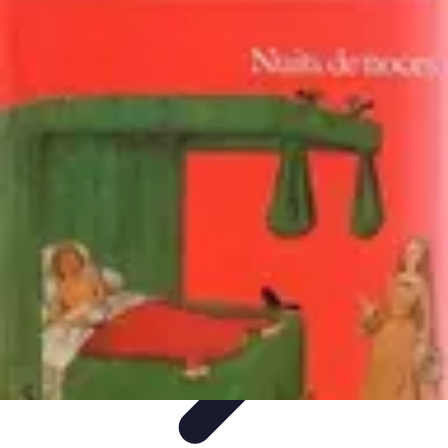
Noces d'Or
Idées et Inspirations
Discours et vœux
Cadeaux et
souvenirs
Célébration
Activités et animations
Noces d'Or