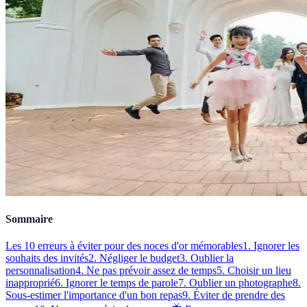
Sommaire
Les 10 erreurs à éviter pour des noces d'or mémorables
1. Ignorer les
souhaits des invités
2. Négliger le budget
3. Oublier la
personnalisation
4. Ne pas prévoir assez de temps
5. Choisir un lieu
inapproprié
6. Ignorer le temps de parole
7. Oublier un photographe
8.
Sous-estimer l'importance d'un bon repas
9. Éviter de prendre des