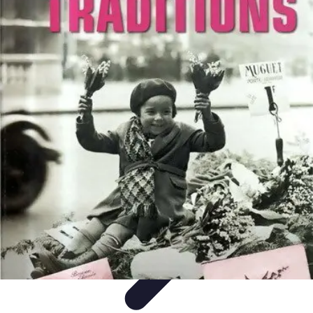
Noces d'Or
Idées et Inspirations
Discours et vœux
Cadeaux et
souvenirs
Célébration
Activités et animations
Noces d'Or