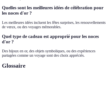
Quelles sont les meilleures idées de célébration pour
les noces d'or ?
Les meilleures idées incluent les fêtes surprises, les renouvellements
de vœux, ou des voyages mémorables.
Quel type de cadeau est approprié pour les noces
d'or ?
Des bijoux en or, des objets symboliques, ou des expériences
partagées comme un voyage sont des choix appréciés.
Glossaire
Terme
Définition
Noces d'or
Célébration du 50e anniversaire de mariage.
Renouvellement
Cérémonie où les couples réaffirment leurs
des vœux
vœux.