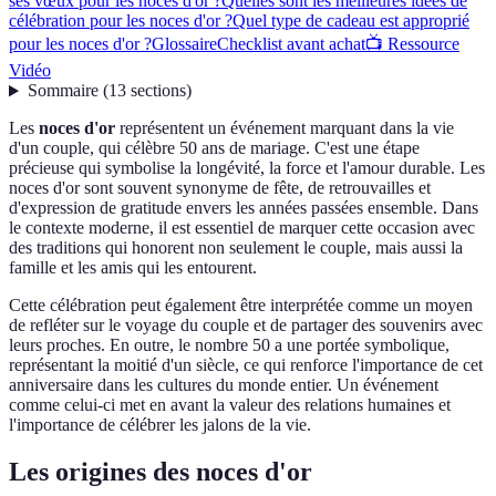
ses vœux pour les noces d'or ?
Quelles sont les meilleures idées de
célébration pour les noces d'or ?
Quel type de cadeau est approprié
pour les noces d'or ?
Glossaire
Checklist avant achat
📺 Ressource
Vidéo
Sommaire
(
13
sections
)
Les
noces d'or
représentent un événement marquant dans la vie
d'un couple, qui célèbre 50 ans de mariage. C'est une étape
précieuse qui symbolise la longévité, la force et l'amour durable. Les
noces d'or sont souvent synonyme de fête, de retrouvailles et
d'expression de gratitude envers les années passées ensemble. Dans
le contexte moderne, il est essentiel de marquer cette occasion avec
des traditions qui honorent non seulement le couple, mais aussi la
famille et les amis qui les entourent.
Cette célébration peut également être interprétée comme un moyen
de refléter sur le voyage du couple et de partager des souvenirs avec
leurs proches. En outre, le nombre 50 a une portée symbolique,
représentant la moitié d'un siècle, ce qui renforce l'importance de cet
anniversaire dans les cultures du monde entier. Un événement
comme celui-ci met en avant la valeur des relations humaines et
l'importance de célébrer les jalons de la vie.
Les origines des noces d'or