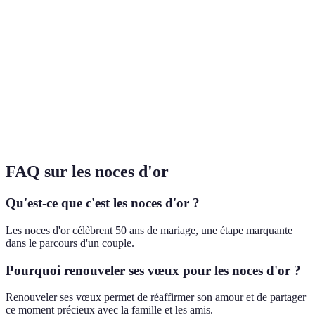
Ressource
Valeur
mémoire,
Peut nécessiter
Album photo/vidéo
sentime
facile à
du temps
élevée
partager
Moments
Excelle
intimes,
pour de
Voyage en couple
Coûteux
nouvel
souveni
environnement
unique
FAQ sur les noces d'or
Qu'est-ce que c'est les noces d'or ?
Les noces d'or célèbrent 50 ans de mariage, une étape marquante
dans le parcours d'un couple.
Pourquoi renouveler ses vœux pour les noces d'or ?
Renouveler ses vœux permet de réaffirmer son amour et de partager
ce moment précieux avec la famille et les amis.