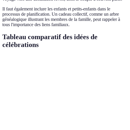
Il faut également inclure les enfants et petits-enfants dans le
processus de planification. Un cadeau collectif, comme un arbre
généalogique illustrant les membres de la famille, peut rappeler à
tous l'importance des liens familiaux.
Tableau comparatif des idées de
célébrations
Type de célébration
Avantages
Inconvénients
Verdic
Élément de
Parfait
surprise,
Difficile à
Fête surprise
créer d
souvent très
planifier
souveni
émouvant
Permet de
Idéal p
Renouvellement des
Peut sembler
raviver les
la
vœux
traditionnel
sentiments
symbol