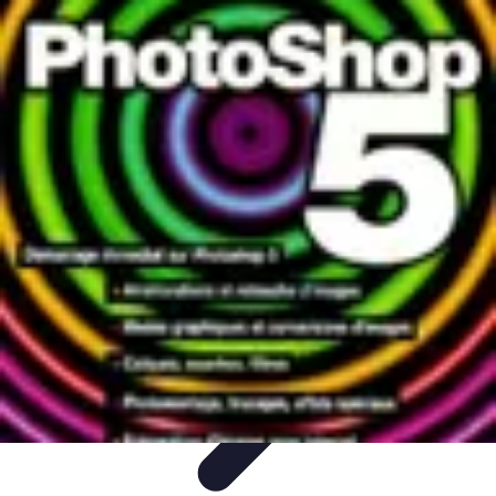
Noces d'Or
Idées et Inspirations
Discours et vœux
Cadeaux et
souvenirs
Célébration
Activités et animations
Noces d'Or