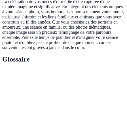
La célébration de vos noces d'or mérite d'être capturée d'une
manière magique et significative. En intégrant des éléments uniques
à votre séance photo, vous immortalisez non seulement votre amour,
mais aussi l'histoire et les liens familiaux et amicaux que vous avez
construits au fil des années. Que vous choisissiez des portraits en
amoureux, une séance en famille, ou des photos thématiques,
chaque image sera un précieux témoignage de votre parcours
ensemble. Prenez le temps de planifier et d'imaginer votre séance
photo, et n'oubliez pas de profiter de chaque moment, car ces
souvenirs restent gravés à jamais dans le cœur.
Glossaire
Terme
Définition
Célébration des 50 ans de mariage, signifiant
Noces d'or
l'amour durable et la longévité de la relation.
Prise de photo basée sur un thème commun aux
Photographie
participants, illustrant des passions ou des
thématique
souvenirs partagés.