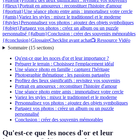
{#theme}
Profitez des lieux significatifs : revisitez vos souvenirs
{#lieux}
Portrait en amoureux : reconstituer l'histoire d'amour
{#portrait}
Une séance photo entre amis : immortalisez votre cercle
{#amis}
Variez les styles : mixez le traditionnel et le moderne
{#styles}
Personnalisez vos photos : ajoutez des objets symboliques
{#objet}
Partagez vos photos : créez un album ou un puzzle
personnalisé {#album}
Conclusion : créer des souvenirs mémorables
{#conclusion}
Glossaire
Checklist avant achat
📺 Ressource Vidéo
Sommaire
(
15
sections
)
Qu'est-ce que les noces d'or et leur importance ?
Préparer le terrain : Choisissez l'emplacement idéal
Une séance photo en famille : capturez l'héritage
Photographie thématique : les passions partagées
Profitez des lieux significatifs : revisitez vos souvenirs
Portrait en amoureux : reconstituer l'histoire d'amour
Une séance photo entre amis : immortalisez votre cercle
Variez les styles : mixez le traditionnel et le moderne
Personnalisez vos photos : ajoutez des objets symboliques
Partagez vos photos : créez un album ou un puzzle
personnalisé
Conclusion : créer des souvenirs mémorables
Qu'est-ce que les noces d'or et leur