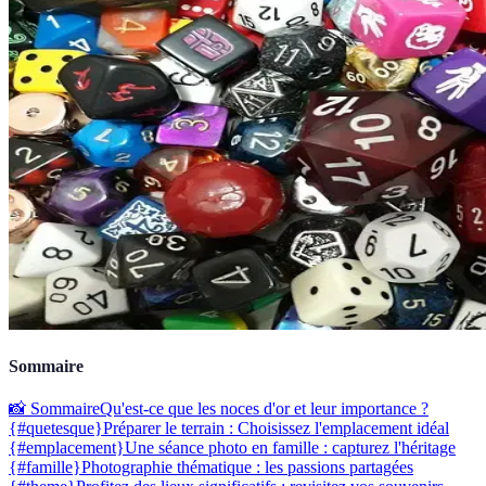
Sommaire
📸 Sommaire
Qu'est-ce que les noces d'or et leur importance ?
{#quetesque}
Préparer le terrain : Choisissez l'emplacement idéal
{#emplacement}
Une séance photo en famille : capturez l'héritage
{#famille}
Photographie thématique : les passions partagées