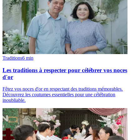
Traditions
6
min
Les traditions à respecter pour célébrer vos noces
d'or
Fêtez vos noces d'or en respectant des traditions mémorables.
Découvrez les coutumes essentielles pour une célébration
inoubliable.