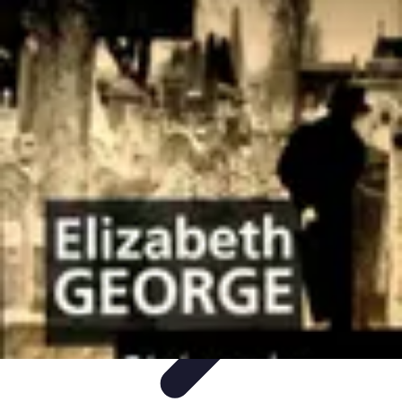
Noces d'Or
Idées et Inspirations
Discours et vœux
Cadeaux et
souvenirs
Célébration
Activités et animations
Noces d'Or