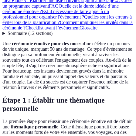
idéal
Étape 3 : Élaborer une liste d'invités significatifs
Étape 4 : Créer
un programme captivant
FAQ
Quelle est la durée idéale d’une
cérémonie émotive ?
Est-il nécessaire de faire appel à un
professionnel pour organiser l'événement ?
Quelles sont les erreurs à
éviter lors de la planification ?
Comment impliquer les invités dans la
cérémonie ?
Checklist avant l’événement
Glossaire
Sommaire
(
12
sections
)
Une
cérémonie émotive pour des noces d'or
célèbre un parcours
de vie unique, marquant 50 ans de mariage. Ce type d'événement se
distingue par sa profondeur émotionnelle, visant à raviver les
souvenirs tout en célébrant l'engagement des couples. Au-delà de la
simple fête, il s'agit de créer une atmosphère riche en significations.
Pour beaucoup, ces instants deviennent gravés dans la mémoire
familiale et amicale, un puissant rappel des valeurs et du parcours
d'un couple. La clé du succès est de capturer l'essence même de la
relation à travers des éléments personnels et significatifs.
Étape 1 : Établir une thématique
personnelle
La première étape pour réussir une cérémonie émotive est de définir
une
thématique personnelle
. Cette thématique pourrait être basée
sur les moments forts de votre vie ensemble, vos voyages, ou des