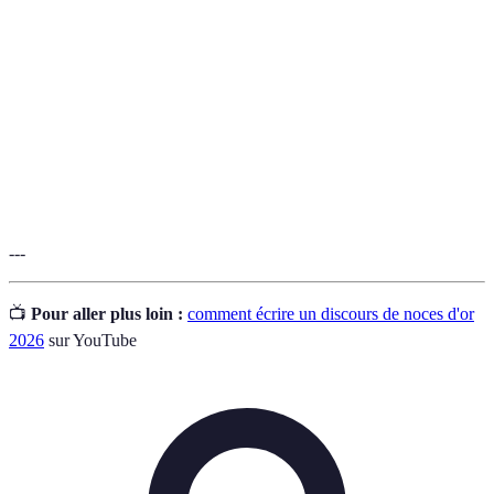
de noces
souvent rempli d'histoires personnelles et d'émotions.
d'or
Un récit court qui illustre un point particulier et qui
Anecdote
est généralement humoristique ou instructif.
Réactions de l’individu face à des expériences vécues,
Émotions
jouant un rôle clé dans la connexion au discours.
---
📺
Pour aller plus loin :
comment écrire un discours de noces d'or
2026
sur YouTube