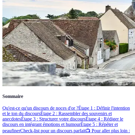
Sommaire
Qu'est-ce qu'un discours de noces d'or ?
Étape 1 : Définir l'intention
et le ton du discours
Étape 2 : Rassembler des souvenirs et
anecdotes
Étape 3 : Structurer votre discours
Étape 4 : Rédiger le
discours en intégrant émotions et humour
Étape 5 : Répéter et
peaufiner
Check-list pour un discours parfait
📺 Pour aller plus loin :