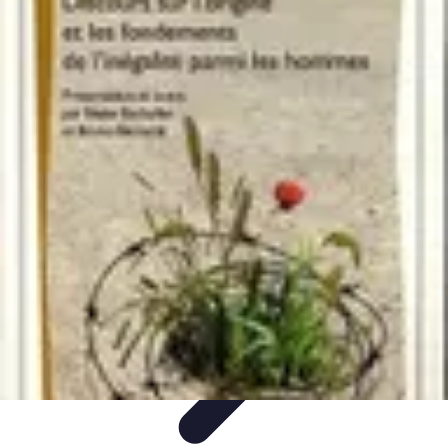
Noces d'Or
Idées et Inspirations
Discours et vœux
Cadeaux et
souvenirs
Célébration
Activités et animations
Noces d'Or