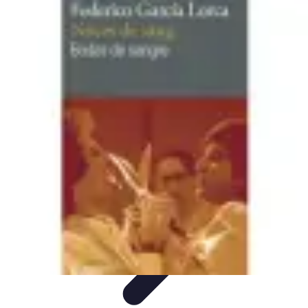
Noces d'Or
Idées et Inspirations
Discours et vœux
Cadeaux et
souvenirs
Célébration
Activités et animations
Noces d'Or