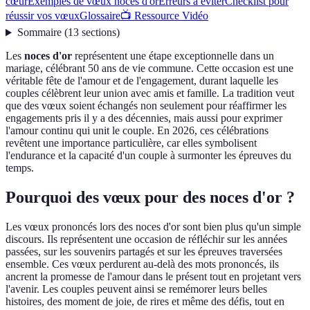
cœur
Exemples de vœux noces d'or
Erreurs à éviter
Checklist pour
réussir vos vœux
Glossaire
📺 Ressource Vidéo
Sommaire
(
13
sections
)
Les
noces d'or
représentent une étape exceptionnelle dans un
mariage, célébrant 50 ans de vie commune. Cette occasion est une
véritable fête de l'amour et de l'engagement, durant laquelle les
couples célèbrent leur union avec amis et famille. La tradition veut
que des vœux soient échangés non seulement pour réaffirmer les
engagements pris il y a des décennies, mais aussi pour exprimer
l'amour continu qui unit le couple. En 2026, ces célébrations
revêtent une importance particulière, car elles symbolisent
l'endurance et la capacité d'un couple à surmonter les épreuves du
temps.
Pourquoi des vœux pour des noces d'or ?
Les vœux prononcés lors des noces d'or sont bien plus qu'un simple
discours. Ils représentent une occasion de réfléchir sur les années
passées, sur les souvenirs partagés et sur les épreuves traversées
ensemble. Ces vœux perdurent au-delà des mots prononcés, ils
ancrent la promesse de l'amour dans le présent tout en projetant vers
l'avenir. Les couples peuvent ainsi se remémorer leurs belles
histoires, des moment de joie, de rires et même des défis, tout en