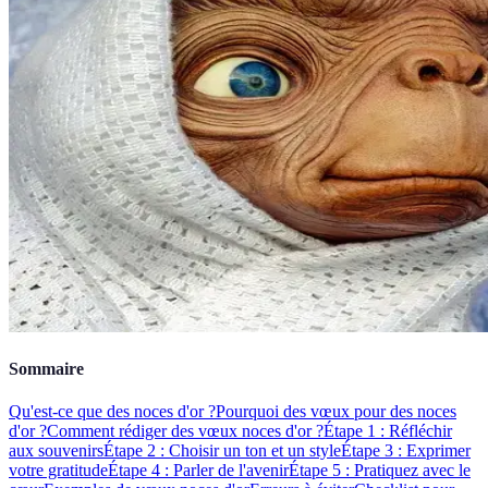
Sommaire
Qu'est-ce que des noces d'or ?
Pourquoi des vœux pour des noces
d'or ?
Comment rédiger des vœux noces d'or ?
Étape 1 : Réfléchir
aux souvenirs
Étape 2 : Choisir un ton et un style
Étape 3 : Exprimer
votre gratitude
Étape 4 : Parler de l'avenir
Étape 5 : Pratiquez avec le