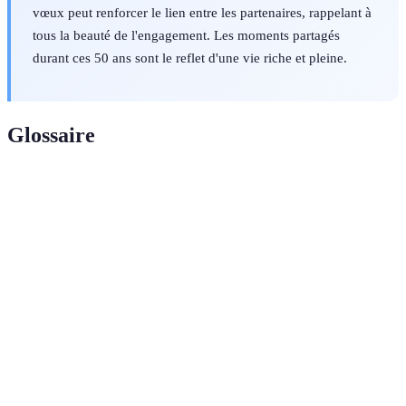
vœux peut renforcer le lien entre les partenaires, rappelant à
tous la beauté de l'engagement. Les moments partagés
durant ces 50 ans sont le reflet d'une vie riche et pleine.
Glossaire
Terme
Définition
Célébration du 50ème anniversaire de mariage,
Noces d'or
symbolisant un amour durable.
Promesses ou expressions d'amour et de fidélité
Vœux
échangées entre partenaires.
Accord mutuel de vivre et d'agir ensemble sur le
Engagement
long terme.