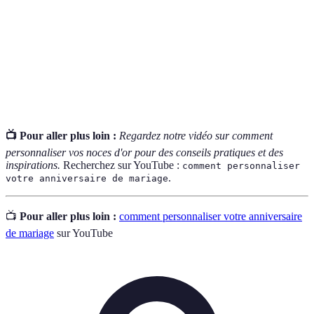
Sujet central qui guide la décoration et l'atmosphère
Thème
de l'événement.
Espace dédié à la prise de photos, souvent équipé
Photobooth
d’accessoires et d’un fond décoratif.
📺 Pour aller plus loin :
Regardez notre vidéo sur comment
personnaliser vos noces d'or pour des conseils pratiques et des
inspirations.
Recherchez sur YouTube :
comment personnaliser
.
votre anniversaire de mariage
📺
Pour aller plus loin :
comment personnaliser votre anniversaire
de mariage
sur YouTube