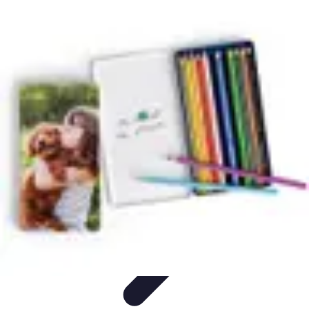
Noces d'Or
Idées et Inspirations
Discours et vœux
Cadeaux et
souvenirs
Célébration
Activités et animations
Noces d'Or