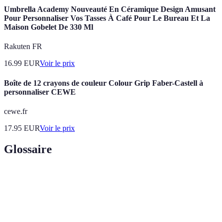
Umbrella Academy Nouveauté En Céramique Design Amusant
Pour Personnaliser Vos Tasses À Café Pour Le Bureau Et La
Maison Gobelet De 330 Ml
Rakuten FR
16.99
EUR
Voir le prix
Boîte de 12 crayons de couleur Colour Grip Faber-Castell à
personnaliser CEWE
cewe.fr
17.95
EUR
Voir le prix
Glossaire
Terme
Définition
Célébration des 50 ans de mariage, synonyme
Noces d'or
d'amour et de durabilité.