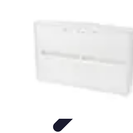
Noces d'Or
Idées et Inspirations
Discours et vœux
Cadeaux et
souvenirs
Célébration
Activités et animations
Noces d'Or