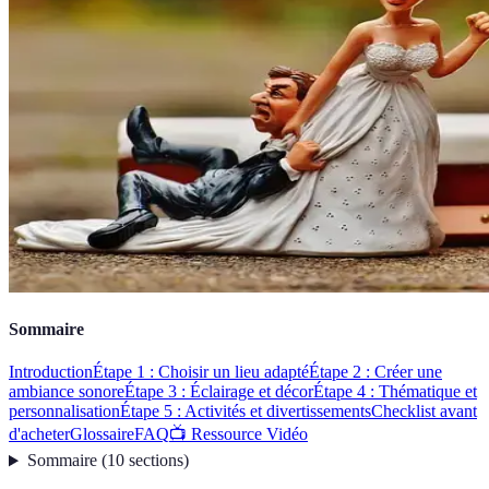
Sommaire
Introduction
Étape 1 : Choisir un lieu adapté
Étape 2 : Créer une
ambiance sonore
Étape 3 : Éclairage et décor
Étape 4 : Thématique et
personnalisation
Étape 5 : Activités et divertissements
Checklist avant
d'acheter
Glossaire
FAQ
📺 Ressource Vidéo
Sommaire
(
10
sections
)