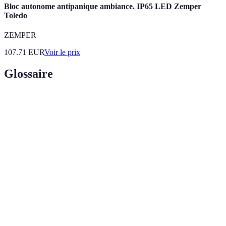
Bloc autonome antipanique ambiance. IP65 LED Zemper
Toledo
ZEMPER
107.71
EUR
Voir le prix
Glossaire
Terme
Définition
Atmosphère d'un événement, créée par divers
Ambiance
éléments tels que la musique, l'éclairage, et la
décoration.
Célébration des 50 ans de mariage, marquée par
Noces d'or
un événement festif réunissant amis et famille.
Processus de création d'un thème qui guide le
Thématisation
décor, la présentation et l'atmosphère d'un