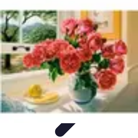
Noces d'Or
Idées et Inspirations
Discours et vœux
Cadeaux et
souvenirs
Célébration
Activités et animations
Noces d'Or