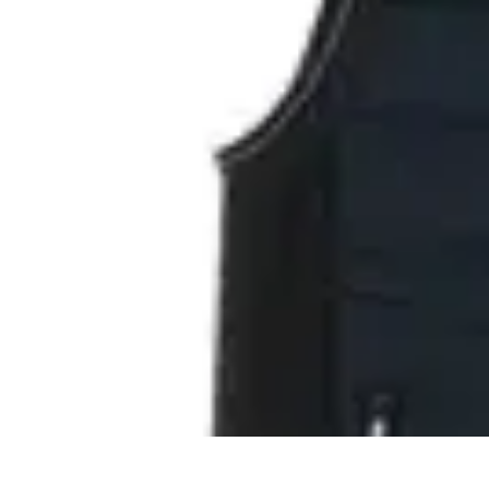
Noces d'Or
Idées et Inspirations
Discours et vœux
Cadeaux et souvenirs
Célébratio
Noces d'Or