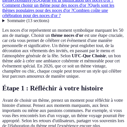
thème
Glossaire
FAQ
Quelle est la signification des noces d'or ?
Comment choisir un thème pour des noces d'or ?
Quels sont les
thèmes populaires pour des noces d'or ?
Combien coûte une
célébration pour des noces d'or ?
Sommaire
(
13
sections
)
Les noces d'or représentent un moment symbolique marquant les 50
ans de mariage. Choisir un
thème noces d'or
est une étape cruciale,
car cela vous permet de célébrer cet évènement d'une manière
personnelle et significative. Un thème peut englober tout, de la
décoration aux vêtements des invités, en passant par le menu et
l'atmosphère générale de la fête. Selon
UFC-Que Choisir
, un bon
thème aide à créer une ambiance cohérente et mémorable pour cet
événement spécial. En 2026, que ce soit un thème vintage,
champêtre ou chic, chaque couple peut trouver un style qui célèbre
leur parcours amoureux de manière unique.
Étape 1 : Réfléchir à votre histoire
Avant de choisir un thème, prenez un moment pour réfléchir à votre
histoire d'amour. Pensez aux moments marquants, aux lieux
importants ou même aux passions communes. Par exemple, si vous
vous êtes rencontrés lors d'un voyage, un thème voyage pourrait être
approprié. Selon les retours d'utilisateurs, partager vos souvenirs lors
de l'élaboration du thème rend l'expérience encore plus