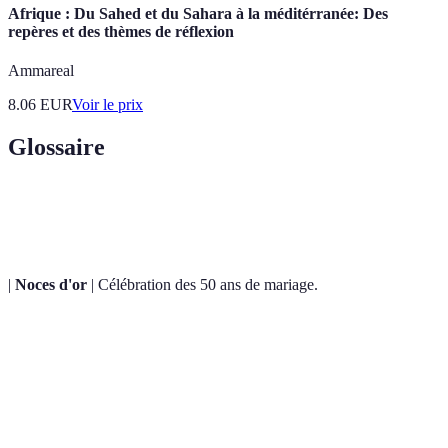
Afrique : Du Sahed et du Sahara à la méditérranée: Des
repères et des thèmes de réflexion
Ammareal
8.06
EUR
Voir le prix
Glossaire
Terme
Définition
|
Noces d'or
| Célébration des 50 ans de mariage.
Concept visuel et décoratif qui réunit divers éléments
Thème
pour une célébration.
Budget
Montant financier planifié pour l'événement.