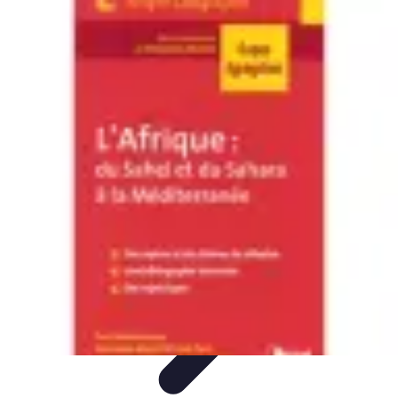
Noces d'Or
Idées et Inspirations
Discours et vœux
Cadeaux et
souvenirs
Célébration
Activités et animations
Noces d'Or