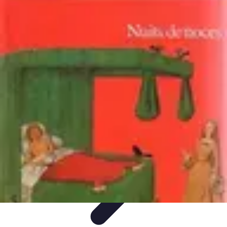
Noces d'Or
Idées et Inspirations
Discours et vœux
Cadeaux et
souvenirs
Célébration
Activités et animations
Noces d'Or