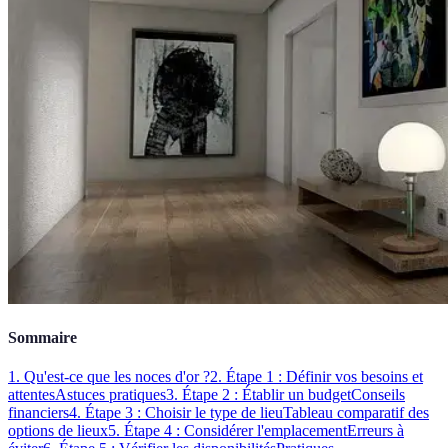
Sommaire
1. Qu'est-ce que les noces d'or ?
2. Étape 1 : Définir vos besoins et
attentes
Astuces pratiques
3. Étape 2 : Établir un budget
Conseils
financiers
4. Étape 3 : Choisir le type de lieu
Tableau comparatif des
options de lieux
5. Étape 4 : Considérer l'emplacement
Erreurs à