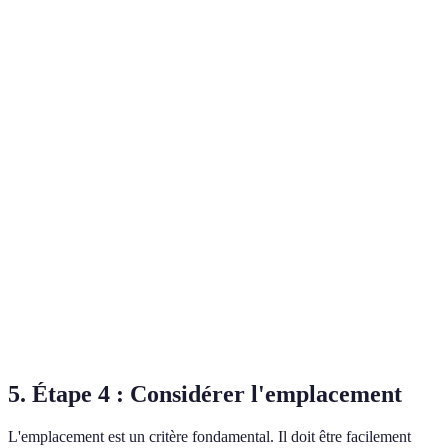
services
foules
inclus
Idéal pour
Cadre
Souvent
Domaine/Château
ambiance
romantique
éloigné
unique
Parfait
Limité en
Ambiance
pour
Restaurant
termes de
intimiste
petits
capacité
groupes
Cadre
Dépend des
A
naturel,
Jardin
conditions
privilégier
espace
météo
en été
ouvert
5. Étape 4 : Considérer l'emplacement
L'emplacement est un critère fondamental. Il doit être facilement