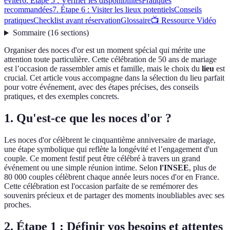
éviter
6. Étape 5 : Vérifier les disponibilités
Pratiques
recommandées
7. Étape 6 : Visiter les lieux potentiels
Conseils
pratiques
Checklist avant réservation
Glossaire
📺 Ressource Vidéo
Sommaire
(
16
sections
)
Organiser des noces d'or est un moment spécial qui mérite une
attention toute particulière. Cette célébration de 50 ans de mariage
est l’occasion de rassembler amis et famille, mais le choix du
lieu
est
crucial. Cet article vous accompagne dans la sélection du lieu parfait
pour votre événement, avec des étapes précises, des conseils
pratiques, et des exemples concrets.
1. Qu'est-ce que les noces d'or ?
Les noces d'or célèbrent le cinquantième anniversaire de mariage,
une étape symbolique qui reflète la longévité et l’engagement d'un
couple. Ce moment festif peut être célébré à travers un grand
événement ou une simple réunion intime. Selon
l'INSEE
, plus de
80 000 couples célèbrent chaque année leurs noces d'or en France.
Cette célébration est l'occasion parfaite de se remémorer des
souvenirs précieux et de partager des moments inoubliables avec ses
proches.
2. Étape 1 : Définir vos besoins et attentes