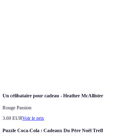
Terme
Définition
Célébration des 50 ans de mariage, symbolisant
Noces d'or
un amour durable.
Cadeau
Objets gravés ou lampes spécifiques à un
personnalisé
événement ou une personne.
Compilation de photos et souvenirs qui retracent
Album photo
un parcours de vie.
Un célibataire pour cadeau - Heather McAllister
Rouge Passion
3.69
EUR
Voir le prix
Puzzle Coca-Cola : Cadeaux Du Père Noël Trefl