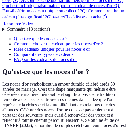
d'or
Q: Quels sont les cadeaux traditionnels pour les noces d'or ?
Q:
Quel est un budget raisonnable pour un cadeau de noces d'or ?
Q:
Faut-il offrir un cadeau unique ou collectif ?
Q: Comment rendre un
cadeau plus significatif ?
Glossaire
Checklist avant achat
📺
Ressource Vidéo
Sommaire
(
13
sections
)
Qu'est-ce que les noces d'or ?
Comment choisir un cadeau pour les noces d'or ?
Idées cadeaux uniques pour les noces d'or
Comparatif des types de cadeaux
FAQ sur les cadeaux de noces d'or
Qu'est-ce que les noces d'or ?
Les noces d'or symbolisent un amour durable célébré après 50
années de mariage. C'est une étape marquante qui mérite d'être
célébrée de manière mémorable et significative. Cette tradition
remonte à des siècles et trouve ses racines dans l'idée que l'or
représente la richesse et la durabilité, tant des relations que des
alliances. Célébrer des noces d'or ne consiste pas seulement à
partager des souvenirs, mais aussi à renouveler des vœux et à
réfléchir à tout le chemin parcouru ensemble. Selon une étude de
l'INSEE (2025)
, le nombre de couples célébrant leurs noces d'or est