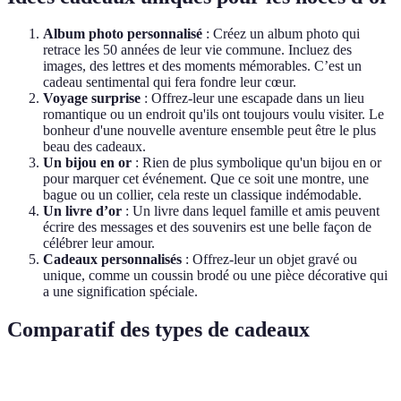
Album photo personnalisé
: Créez un album photo qui
retrace les 50 années de leur vie commune. Incluez des
images, des lettres et des moments mémorables. C’est un
cadeau sentimental qui fera fondre leur cœur.
Voyage surprise
: Offrez-leur une escapade dans un lieu
romantique ou un endroit qu'ils ont toujours voulu visiter. Le
bonheur d'une nouvelle aventure ensemble peut être le plus
beau des cadeaux.
Un bijou en or
: Rien de plus symbolique qu'un bijou en or
pour marquer cet événement. Que ce soit une montre, une
bague ou un collier, cela reste un classique indémodable.
Un livre d’or
: Un livre dans lequel famille et amis peuvent
écrire des messages et des souvenirs est une belle façon de
célébrer leur amour.
Cadeaux personnalisés
: Offrez-leur un objet gravé ou
unique, comme un coussin brodé ou une pièce décorative qui
a une signification spéciale.
Comparatif des types de cadeaux
Type de cadeau
Avantages
Inconvénients
Meilleures oc