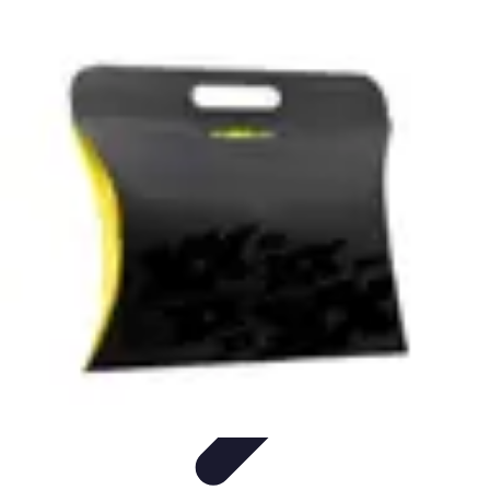
Noces d'Or
Idées et Inspirations
Discours et vœux
Cadeaux et
souvenirs
Célébration
Activités et animations
Noces d'Or