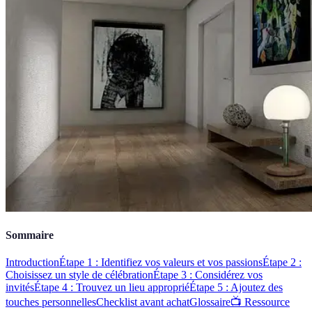
Sommaire
Introduction
Étape 1 : Identifiez vos valeurs et vos passions
Étape 2 :
Choisissez un style de célébration
Étape 3 : Considérez vos
invités
Étape 4 : Trouvez un lieu approprié
Étape 5 : Ajoutez des
touches personnelles
Checklist avant achat
Glossaire
📺 Ressource