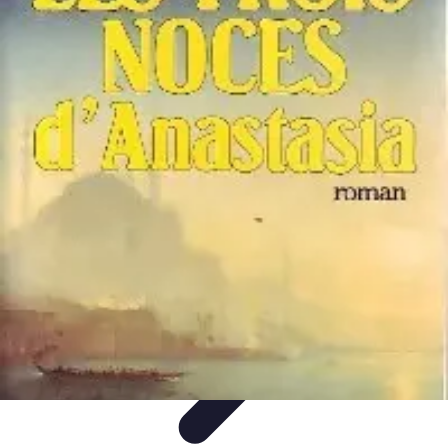
Noces d'Or
Idées et Inspirations
Discours et vœux
Cadeaux et
souvenirs
Célébration
Activités et animations
Noces d'Or