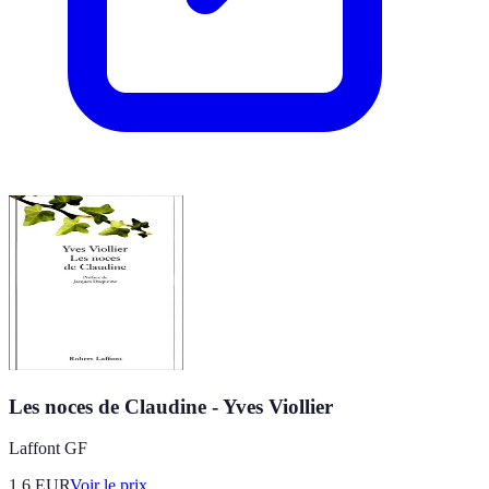
Les noces de Claudine - Yves Viollier
Laffont GF
1.6
EUR
Voir le prix