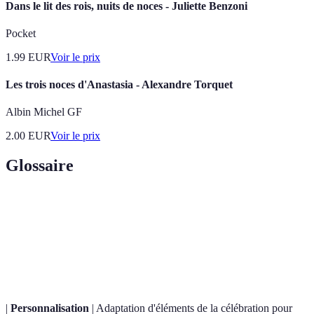
Dans le lit des rois, nuits de noces - Juliette Benzoni
Pocket
1.99
EUR
Voir le prix
Les trois noces d'Anastasia - Alexandre Torquet
Albin Michel GF
2.00
EUR
Voir le prix
Glossaire
Terme
Définition
Ensemble d'éléments décoratifs et d'activités qui reflètent
Thème
une ambiance ou un concept spécifique.
|
Personnalisation
| Adaptation d'éléments de la célébration pour