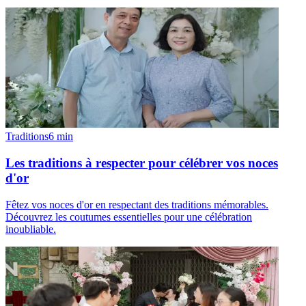
Traditions
6
min
Les traditions à respecter pour célébrer vos noces
d'or
Fêtez vos noces d'or en respectant des traditions mémorables.
Découvrez les coutumes essentielles pour une célébration
inoubliable.