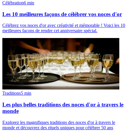
Célébration
6
min
Les 10 meilleures façons de célébrer vos noces d'or
Célébrez vos noces d'or avec créativité et mémorable ! Voici les 10
meilleures façons de rendre cet anniversaire spécial.
Traditions
5
min
Les plus belles traditions des noces d'or à travers le
monde
Explorez les magnifiques traditions des noces d'or à travers le
monde et découvrez des rituels uniques pour célébrer 50 ans