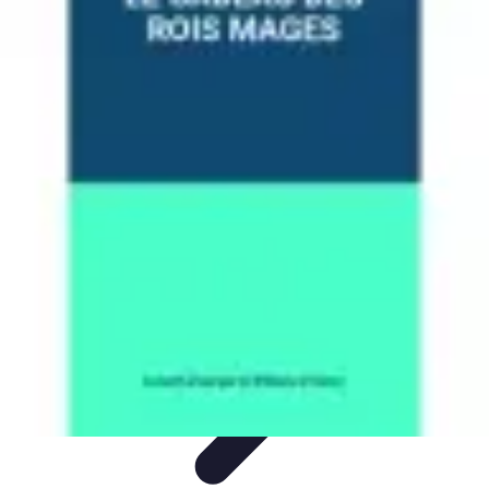
Noces d'Or
Idées et Inspirations
Discours et vœux
Cadeaux et
souvenirs
Célébration
Activités et animations
Noces d'Or