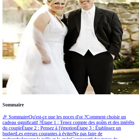
Sommaire
🎉 Sommaire
Qu'est-ce que les noces d'or ?
Comment choisir un
cadeau significatif ?
Étape 1 : Tenez compte des goûts et des intérêts
du couple
Étape 2 : Pensez à l'émotion
Étape 3 : Établissez un
budget
Les erreurs courantes à éviter
Ne pas faire de