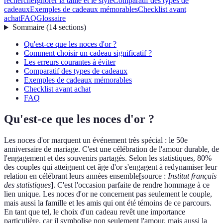
recherche
Ignorer la taille et le style
Comparatif des types de
cadeaux
Exemples de cadeaux mémorables
Checklist avant
achat
FAQ
Glossaire
Sommaire
(
14
sections
)
Qu'est-ce que les noces d'or ?
Comment choisir un cadeau significatif ?
Les erreurs courantes à éviter
Comparatif des types de cadeaux
Exemples de cadeaux mémorables
Checklist avant achat
FAQ
Qu'est-ce que les noces d'or ?
Les noces d'or marquent un événement très spécial : le 50e
anniversaire de mariage. C'est une célébration de l'amour durable, de
l'engagement et des souvenirs partagés. Selon les statistiques, 80%
des couples qui atteignent cet âge d'or s'engagent à redynamiser leur
relation en célébrant leurs années ensemble[source :
Institut français
des statistiques
]. C'est l'occasion parfaite de rendre hommage à ce
lien unique. Les noces d'or ne concernent pas seulement le couple,
mais aussi la famille et les amis qui ont été témoins de ce parcours.
En tant que tel, le choix d'un cadeau revêt une importance
particulière, car il symbolise non seulement l'amour, mais aussi la