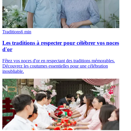
Traditions
6
min
Les traditions à respecter pour célébrer vos noces
d'or
Fêtez vos noces d'or en respectant des traditions mémorables.
Découvrez les coutumes essentielles pour une célébration
inoubliable.