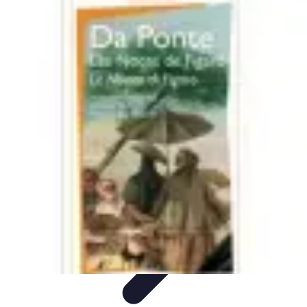
Noces d'Or
Idées et Inspirations
Discours et vœux
Cadeaux et
souvenirs
Célébration
Activités et animations
Noces d'Or