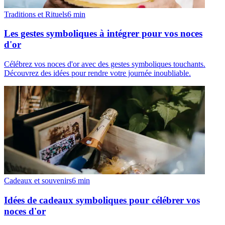
Traditions et Rituels
6
min
Les gestes symboliques à intégrer pour vos noces
d'or
Célébrez vos noces d'or avec des gestes symboliques touchants.
Découvrez des idées pour rendre votre journée inoubliable.
Cadeaux et souvenirs
6
min
Idées de cadeaux symboliques pour célébrer vos
noces d'or