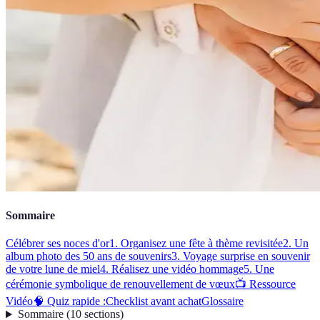
Sommaire
Célébrer ses noces d'or
1. Organisez une fête à thème revisitée
2. Un
album photo des 50 ans de souvenirs
3. Voyage surprise en souvenir
de votre lune de miel
4. Réalisez une vidéo hommage
5. Une
cérémonie symbolique de renouvellement de vœux
📺 Ressource
Vidéo
🧠 Quiz rapide :
Checklist avant achat
Glossaire
Sommaire
(
10
sections
)