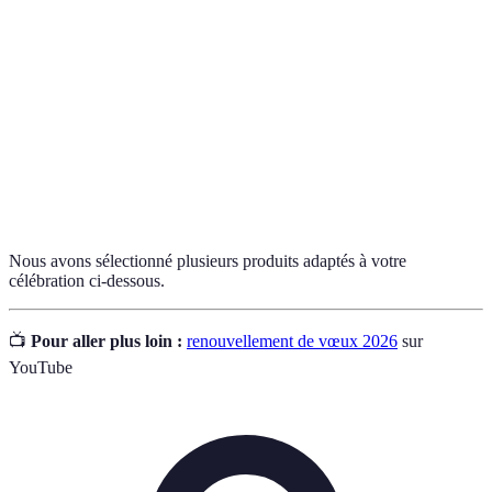
Célébration du 50ème anniversaire de
Noces d’or
mariage.
Recueil de photos retraçant des moments
Album photo
marquants d’une vie.
Renouvellement
Cérémonie symbolique pour réaffirmer ses
de vœux
promesses de mariage.
Nous avons sélectionné plusieurs produits adaptés à votre
célébration ci-dessous.
📺
Pour aller plus loin :
renouvellement de vœux 2026
sur
YouTube