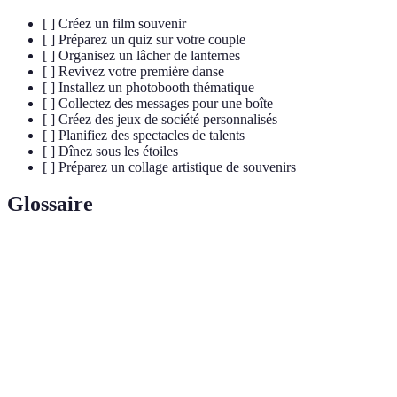
[ ] Créez un film souvenir
[ ] Préparez un quiz sur votre couple
[ ] Organisez un lâcher de lanternes
[ ] Revivez votre première danse
[ ] Installez un photobooth thématique
[ ] Collectez des messages pour une boîte
[ ] Créez des jeux de société personnalisés
[ ] Planifiez des spectacles de talents
[ ] Dînez sous les étoiles
[ ] Préparez un collage artistique de souvenirs
Glossaire
Terme
Définition
Célébration des 50 ans de mariage, marquant un
Noces d'or
demi-siècle d'union et de souvenirs partagés.
Espace dédié lors d'un événement où les invités
Photobooth
peuvent prendre des photos ludiques.