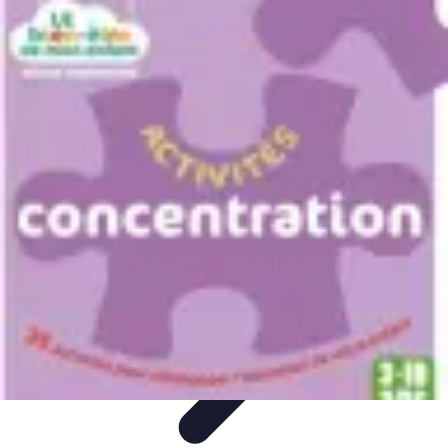
Noces d'Or
Idées et Inspirations
Discours et vœux
Cadeaux et
souvenirs
Célébration
Activités et animations
Noces d'Or