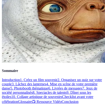
Sommaire
Introduction
1. Créez un film souvenir
2. Organisez un quiz sur votre
couple
3. Lâchez des lanternes
4. Mise en scène de votre première
danse
5. Photobooth thématique
6. Livrées de messages
7. Jeux de
société personnalisés
8. Spectacles de talents
9. Dîner sous les
étoiles
10. Collage artistique de souvenirs
Checklist avant votre
célébration
Glossaire
📺 Ressource Vidéo
Conclusion